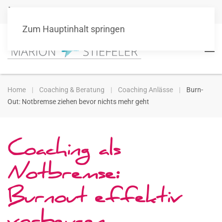
+49 151 10511101
info@marionstiefeler.de
Zum Hauptinhalt springen
Home
Coaching & Beratung
Coaching Anlässe
Burn-
Out: Notbremse ziehen bevor nichts mehr geht
Coaching als
Notbremse:
Burnout effektiv
vorbeugen